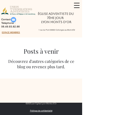
Église Adventiste du
7ème Jour
Contact :
Lyon Monts d'Or
Téléphone :
06.49.93.82.86
1 rue du Pont 69660 Collonges-au-Mont-d'Or
ESPACE MEMBRES
Posts à venir
Découvrez d'autres catégories de ce
blog ou revenez plus tard.
06 49 93 82 86
1 rue du Pont de Collonges
69660 COLLONGES-AU-MONT D'OR
©2025 par Église Lyon Monts d'Or
Politique de confidentialité