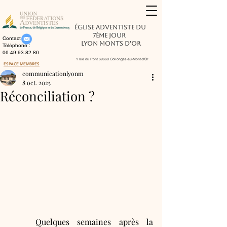
Église Adventiste du
7ème Jour
Contact :
Lyon Monts d'Or
Téléphone :
06.49.93.82.86
1 rue du Pont 69660 Collonges-au-Mont-d'Or
ESPACE MEMBRES
communicationlyonm
8 oct. 2025
Réconciliation ?
	Quelques semaines après la 